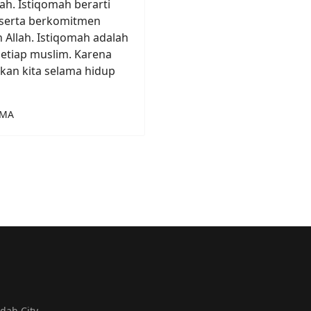
ah. Istiqomah berarti
 serta berkomitmen
 Allah. Istiqomah adalah
 setiap muslim. Karena
tkan kita selama hidup
 MA
ndah City