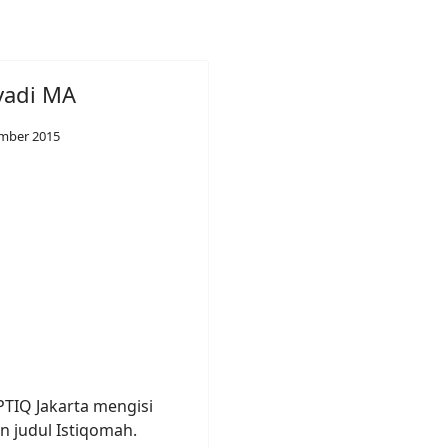
yadi MA
mber 2015
PTIQ Jakarta mengisi
 judul Istiqomah.