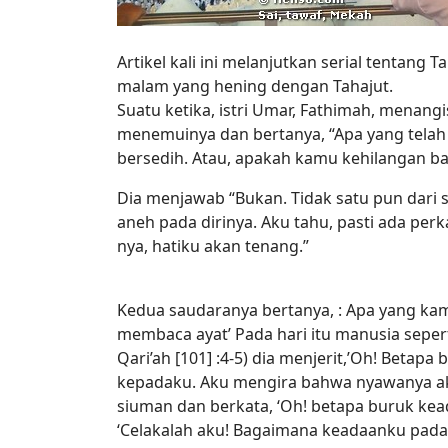
Artikel kali ini melanjutkan serial tentan
malam yang hening dengan Tahajut.
Suatu ketika, istri Umar, Fathimah, menan
menemuinya dan bertanya, “Apa yang tel
bersedih. Atau, apakah kamu kehilangan ba
Dia menjawab “Bukan. Tidak satu pun dari
aneh pada dirinya. Aku tahu, pasti ada pe
nya, hatiku akan tenang.”
Kedua saudaranya bertanya, : Apa yang kamu
membaca ayat’ Pada hari itu manusia sepe
Qari’ah [101] :4-5) dia menjerit,’Oh! Betap
kepadaku. Aku mengira bahwa nyawanya aka
siuman dan berkata, ‘Oh! betapa buruk kea
‘Celakalah aku! Bagaimana keadaanku pada