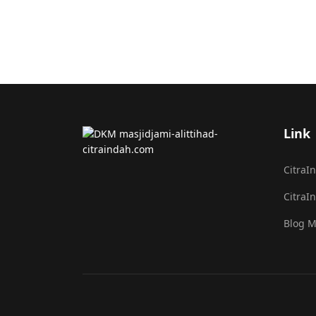
Link
CitraI
CitraI
Blog M