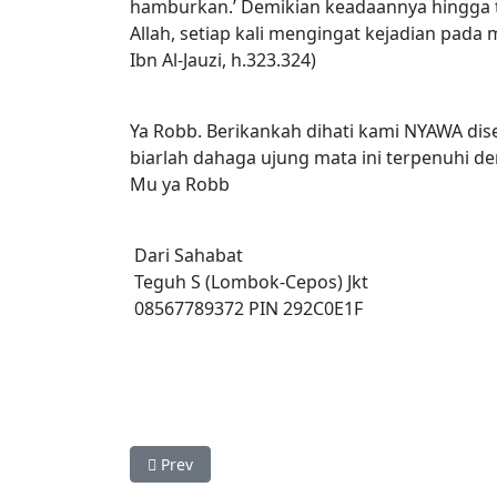
hamburkan.’ Demikian keadaannya hingga te
Allah, setiap kali mengingat kejadian pada
Ibn Al-Jauzi, h.323.324)
Ya Robb. Berikankah dihati kami NYAWA diset
biarlah dahaga ujung mata ini terpenuhi d
Mu ya Robb
Dari Sahabat
Teguh S (Lombok-Cepos) Jkt
08567789372 PIN 292C0E1F
Previous article: Keutamaan Laa Ilaha Illallah
Prev