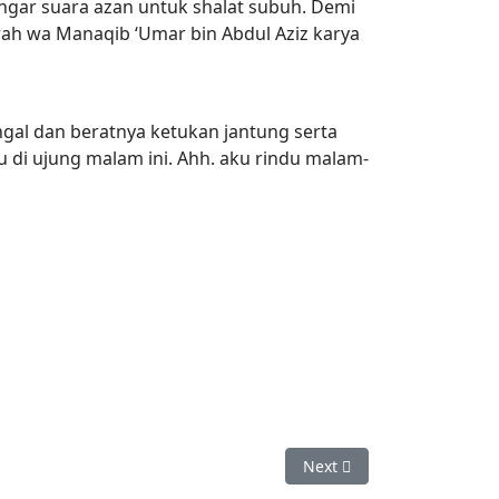
engar suara azan untuk shalat subuh. Demi
irah wa Manaqib ‘Umar bin Abdul Aziz karya
engal dan beratnya ketukan jantung serta
 di ujung malam ini. Ahh. aku rindu malam-
Next article: Hukum Sel
Next