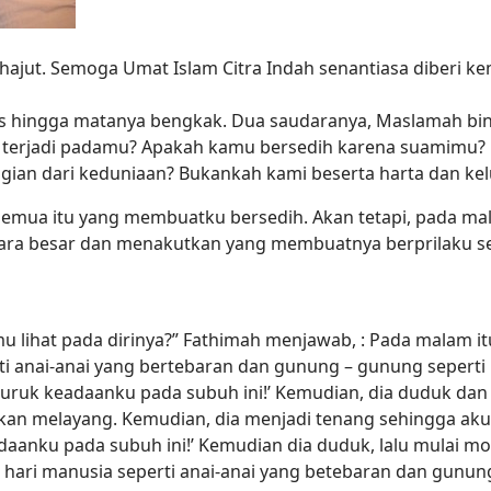
g Tahajut. Semoga Umat Islam Citra Indah senantiasa diberi
gis hingga matanya bengkak. Dua saudaranya, Maslamah bin
ah terjadi padamu? Apakah kamu bersedih karena suamim
gian dari keduniaan? Bukankah kami beserta harta dan ke
 semua itu yang membuatku bersedih. Akan tetapi, pada m
rkara besar dan menakutkan yang membuatnya berprilaku se
 lihat pada dirinya?” Fathimah menjawab, : Pada malam itu
rti anai-anai yang bertebaran dan gunung – gunung sepert
a buruk keadaanku pada subuh ini!’ Kemudian, dia duduk dan
n melayang. Kemudian, dia menjadi tenang sehingga aku m
daanku pada subuh ini!’ Kemudian dia duduk, lalu mulai m
 hari manusia seperti anai-anai yang betebaran dan gunun