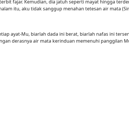
rbit fajar. Kemudian, dia jatuh seperti mayat hingga terd
 malam itu, aku tidak sanggup menahan tetesan air mata (S
iap ayat-Mu, biarlah dada ini berat, biarlah nafas ini ters
engan derasnya air mata kerinduan memenuhi panggilan Mu