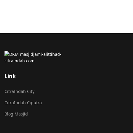
Link
CitraIndah City
CitraIndah Ciputra
Blog Masjid