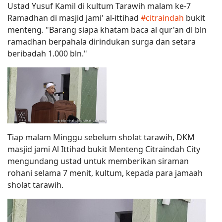
Ustad Yusuf Kamil di kultum Tarawih malam ke-7
Ramadhan di masjid jami' al-ittihad
‪#‎
citraindah‬
bukit
menteng. "Barang siapa khatam baca al qur'an dl bln
ramadhan berpahala dirindukan surga dan setara
beribadah 1.000 bln."
Tiap malam Minggu sebelum sholat tarawih, DKM
masjid jami Al Ittihad bukit Menteng Citraindah City
mengundang ustad untuk memberikan siraman
rohani selama 7 menit, kultum, kepada para jamaah
sholat tarawih.