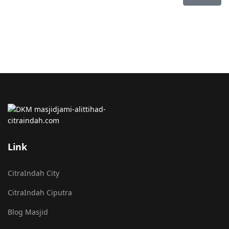
Link
CitraIndah City
CitraIndah Ciputra
Blog Masjid